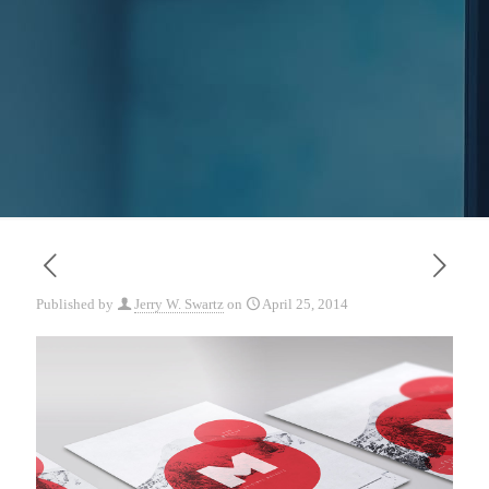
Published by
Jerry W. Swartz
on
April 25, 2014